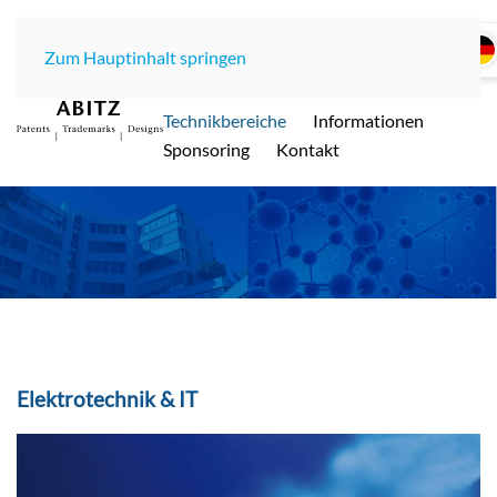
Zum Hauptinhalt springen
Home
Kanzlei
Team
Technikbereiche
Informationen
ABITZ - Ihre international renommierte
Sponsoring
Kontakt
Patentanwaltskanzlei in Münche
n
Elektrotechnik & IT